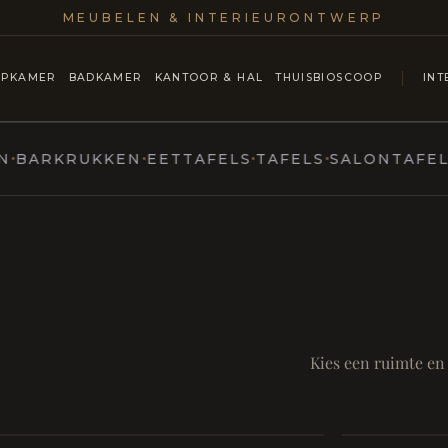
MEUBELEN & INTERIEURONTWERP
APKAMER
BADKAMER
KANTOOR & HAL
THUISBIOSCOOP
INT
RKRUKKEN
EETTAFELS
TAFELS
SALONTAFELS & 
MARCOTTESTYLE
ntmoet
Mod
SAMEN AA
RUST EN RITUEEL
Eetka
Kies een ruimte en
Badkamer
style
Living
Room