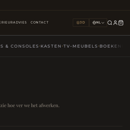
25+
1000+
9
JAREN
INTERIEURS
TOONZALEN
ERIEURADVIES
CONTACT
3D
NL
CONSOLES
KASTEN
TV-MEUBELS
BOEKENKASTEN
ern
N TAFEL
FOCUS EN ONTHAAL
mer
 zie hoe ver we het afwerken.
Bureau & Hal