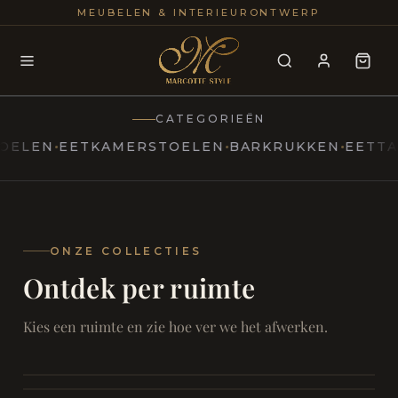
25+
100
MEUBELEN & INTERIEURONTWERP
JAREN
INTERIE
CATEGORIEËN
EN
EETKAMERSTOELEN
BARKRUKKEN
EETTAFELS
MARCOTTESTYLE
Erfgoed
ontmoet
Modern
ONZE COLLECTIES
Ontdek per ruimte
Marcottestyle
Living
Room
SAMEN ONTSPANNEN
Woonkamer
SAMEN AAN TAFEL
Kies een ruimte en zie hoe ver we het afwerken.
RUST EN RETRAITE
Eetkamer
RUST EN RITUEEL
Slaapkamer
FOCUS EN ONTHAAL
Badkamer
FILMAVONDEN THUIS
Bureau & Hal
Home Cinema