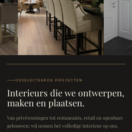
WONING
WONING
Herenh
Landhuis - Grimbergen
GESELECTEERDE PROJECTEN
Interieurs die we ontwerpen,
maken en plaatsen.
Van privéwoningen tot restaurants, retail en openbare
gebouwen: wij nemen het volledige interieur op ons.