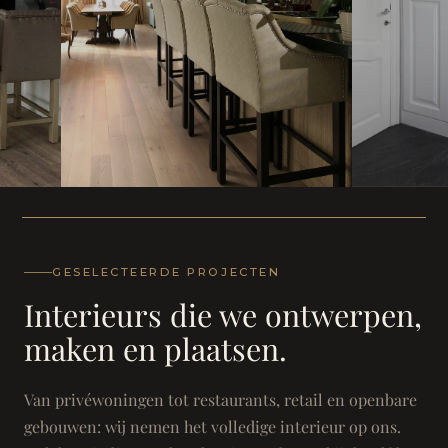
WONING
WONING
Herenh
Landhuis - Grimbergen
GESELECTEERDE PROJECTEN
Interieurs die we ontwerpen,
maken en plaatsen.
Van privéwoningen tot restaurants, retail en openbare
gebouwen: wij nemen het volledige interieur op ons.