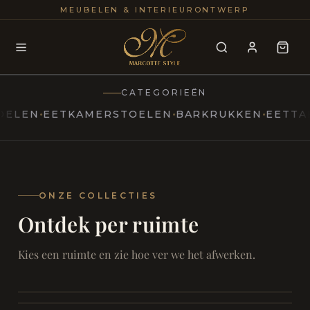
25+
100
MEUBELEN & INTERIEURONTWERP
JAREN
INTERIE
CATEGORIEËN
N
EETKAMERSTOELEN
BARKRUKKEN
EETTAFELS
MARCOTTESTYLE
Erfgoed
ontmoet
Modern
ONZE COLLECTIES
Ontdek per ruimte
Marcottestyle
Living
Room
SAMEN ONTSPANNEN
Woonkamer
SAMEN AAN TAFEL
Kies een ruimte en zie hoe ver we het afwerken.
RUST EN RETRAITE
Eetkamer
RUST EN RITUEEL
Slaapkamer
FOCUS EN ONTHAAL
Badkamer
FILMAVONDEN THUIS
Bureau & Hal
Home Cinema