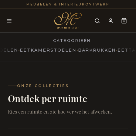
25+
100
MEUBELEN & INTERIEURONTWERP
JAREN
INTERIE
CATEGORIEËN
N
EETKAMERSTOELEN
BARKRUKKEN
EETTAFELS
MARCOTTESTYLE
Erfgoed
ontmoet
Modern
ONZE COLLECTIES
Ontdek per ruimte
Marcottestyle
Living
Room
SAMEN ONTSPANNEN
Woonkamer
SAMEN AAN TAFEL
Kies een ruimte en zie hoe ver we het afwerken.
RUST EN RETRAITE
Eetkamer
RUST EN RITUEEL
Slaapkamer
FOCUS EN ONTHAAL
Badkamer
FILMAVONDEN THUIS
Bureau & Hal
Home Cinema