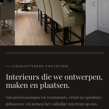
WONING
WONING
Herenh
Landhuis - Grimbergen
GESELECTEERDE PROJECTEN
Interieurs die we ontwerpen,
maken en plaatsen.
Van privéwoningen tot restaurants, retail en openbare
gebouwen: wij nemen het volledige interieur op ons.