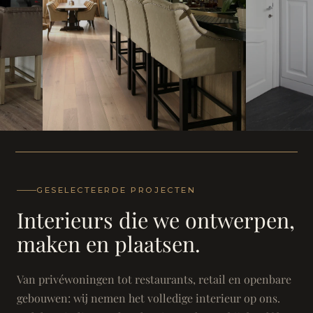
WONING
WONING
Herenh
Landhuis - Grimbergen
GESELECTEERDE PROJECTEN
Interieurs die we ontwerpen,
maken en plaatsen.
Van privéwoningen tot restaurants, retail en openbare
gebouwen: wij nemen het volledige interieur op ons.