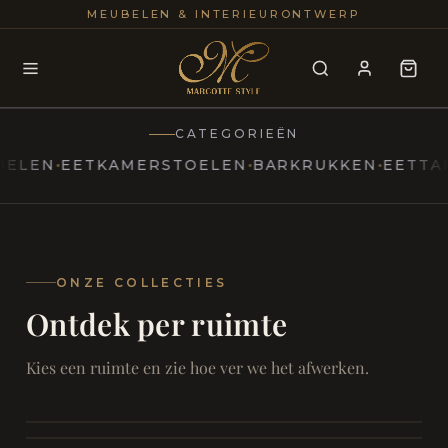
25+
100
MEUBELEN & INTERIEURONTWERP
JAREN
INTERIE
CATEGORIEËN
N
EETKAMERSTOELEN
BARKRUKKEN
EETTAFELS
MARCOTTESTYLE
Erfgoed
ontmoet
Modern
ONZE COLLECTIES
Ontdek per ruimte
Marcottestyle
Living
Room
SAMEN ONTSPANNEN
Woonkamer
SAMEN AAN TAFEL
Kies een ruimte en zie hoe ver we het afwerken.
RUST EN RETRAITE
Eetkamer
RUST EN RITUEEL
Slaapkamer
FOCUS EN ONTHAAL
Badkamer
FILMAVONDEN THUIS
Bureau & Hal
Home Cinema