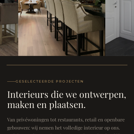
WONING
WONING
Herenh
Landhuis - Grimbergen
GESELECTEERDE PROJECTEN
Interieurs die we ontwerpen,
maken en plaatsen.
Van privéwoningen tot restaurants, retail en openbare
gebouwen: wij nemen het volledige interieur op ons.