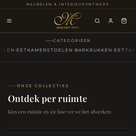
25+
100
MEUBELEN & INTERIEURONTWERP
JAREN
INTERIE
CATEGORIEËN
N
EETKAMERSTOELEN
BARKRUKKEN
EETTAFELS
MARCOTTESTYLE
Erfgoed
ontmoet
Modern
ONZE COLLECTIES
Ontdek per ruimte
Marcottestyle
Living
Room
SAMEN ONTSPANNEN
Woonkamer
SAMEN AAN TAFEL
Kies een ruimte en zie hoe ver we het afwerken.
RUST EN RETRAITE
Eetkamer
RUST EN RITUEEL
Slaapkamer
FOCUS EN ONTHAAL
Badkamer
FILMAVONDEN THUIS
Bureau & Hal
Home Cinema