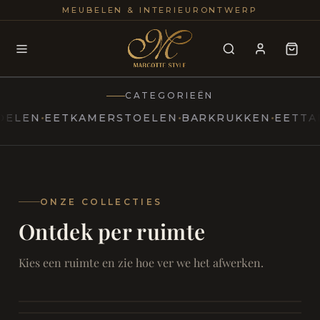
25+
100
MEUBELEN & INTERIEURONTWERP
JAREN
INTERIE
CATEGORIEËN
N
EETKAMERSTOELEN
BARKRUKKEN
EETTAFELS
MARCOTTESTYLE
Erfgoed
ontmoet
Modern
ONZE COLLECTIES
Ontdek per ruimte
Marcottestyle
Living
Room
SAMEN ONTSPANNEN
Woonkamer
SAMEN AAN TAFEL
Kies een ruimte en zie hoe ver we het afwerken.
RUST EN RETRAITE
Eetkamer
RUST EN RITUEEL
Slaapkamer
FOCUS EN ONTHAAL
Badkamer
FILMAVONDEN THUIS
Bureau & Hal
Home Cinema