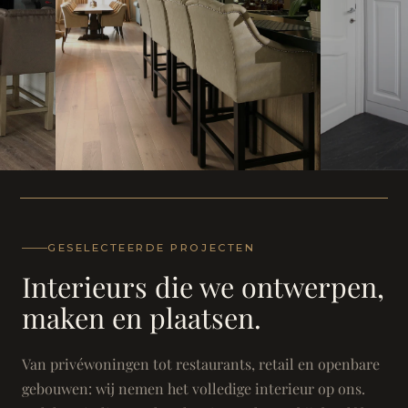
WONING
WONING
Herenh
Landhuis - Grimbergen
GESELECTEERDE PROJECTEN
Interieurs die we ontwerpen,
maken en plaatsen.
Van privéwoningen tot restaurants, retail en openbare
gebouwen: wij nemen het volledige interieur op ons.