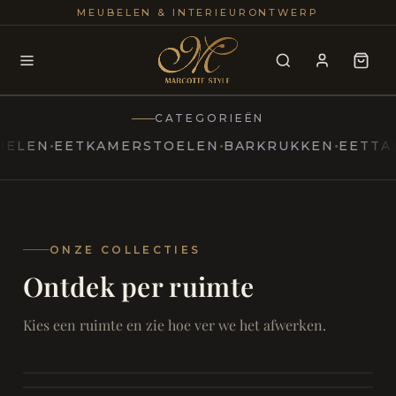
25+
100
MEUBELEN & INTERIEURONTWERP
JAREN
INTERIE
CATEGORIEËN
N
EETKAMERSTOELEN
BARKRUKKEN
EETTAFELS
MARCOTTESTYLE
Erfgoed
ontmoet
Modern
ONZE COLLECTIES
Ontdek per ruimte
Marcottestyle
Living
Room
SAMEN ONTSPANNEN
Woonkamer
SAMEN AAN TAFEL
Kies een ruimte en zie hoe ver we het afwerken.
RUST EN RETRAITE
Eetkamer
RUST EN RITUEEL
Slaapkamer
FOCUS EN ONTHAAL
Badkamer
FILMAVONDEN THUIS
Bureau & Hal
Home Cinema