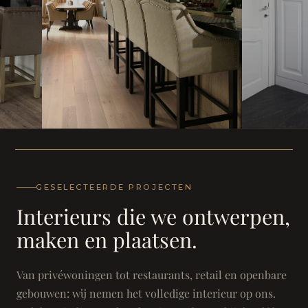
WONING
WONING
Herenh
Landhuis - Grimbergen
GESELECTEERDE PROJECTEN
Interieurs die we ontwerpen,
maken en plaatsen.
Van privéwoningen tot restaurants, retail en openbare
gebouwen: wij nemen het volledige interieur op ons.