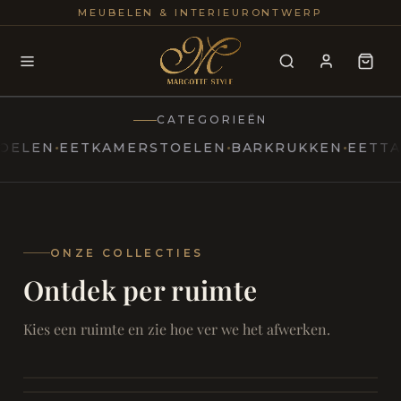
25+
100
MEUBELEN & INTERIEURONTWERP
JAREN
INTERIE
CATEGORIEËN
EN
EETKAMERSTOELEN
BARKRUKKEN
EETTAFELS
MARCOTTESTYLE
Erfgoed
ontmoet
Modern
ONZE COLLECTIES
Ontdek per ruimte
Marcottestyle
Living
Room
SAMEN ONTSPANNEN
Woonkamer
SAMEN AAN TAFEL
Kies een ruimte en zie hoe ver we het afwerken.
RUST EN RETRAITE
Eetkamer
RUST EN RITUEEL
Slaapkamer
FOCUS EN ONTHAAL
Badkamer
FILMAVONDEN THUIS
Bureau & Hal
Home Cinema