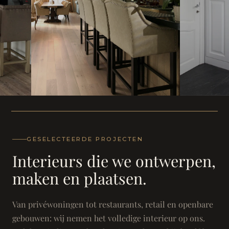
WONING
WONING
Herenh
Landhuis - Grimbergen
GESELECTEERDE PROJECTEN
Interieurs die we ontwerpen,
maken en plaatsen.
Van privéwoningen tot restaurants, retail en openbare
gebouwen: wij nemen het volledige interieur op ons.