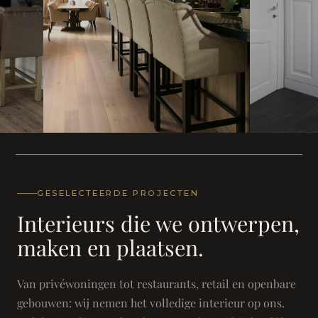
WONING
WONING
Herenh
Landhuis - Grimbergen
GESELECTEERDE PROJECTEN
Interieurs die we ontwerpen,
maken en plaatsen.
Van privéwoningen tot restaurants, retail en openbare
gebouwen: wij nemen het volledige interieur op ons.