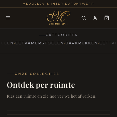
25+
100
MEUBELEN & INTERIEURONTWERP
JAREN
INTERIE
CATEGORIEËN
N
EETKAMERSTOELEN
BARKRUKKEN
EETTAFELS
MARCOTTESTYLE
Erfgoed
ontmoet
Modern
ONZE COLLECTIES
Ontdek per ruimte
Marcottestyle
Living
Room
SAMEN ONTSPANNEN
Woonkamer
SAMEN AAN TAFEL
Kies een ruimte en zie hoe ver we het afwerken.
RUST EN RETRAITE
Eetkamer
RUST EN RITUEEL
Slaapkamer
FOCUS EN ONTHAAL
Badkamer
FILMAVONDEN THUIS
Bureau & Hal
Home Cinema