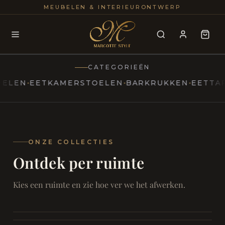
25+
100
MEUBELEN & INTERIEURONTWERP
JAREN
INTERIE
CATEGORIEËN
N
EETKAMERSTOELEN
BARKRUKKEN
EETTAFELS
MARCOTTESTYLE
Erfgoed
ontmoet
Modern
ONZE COLLECTIES
Ontdek per ruimte
Marcottestyle
Living
Room
SAMEN ONTSPANNEN
Woonkamer
SAMEN AAN TAFEL
Kies een ruimte en zie hoe ver we het afwerken.
RUST EN RETRAITE
Eetkamer
RUST EN RITUEEL
Slaapkamer
FOCUS EN ONTHAAL
Badkamer
FILMAVONDEN THUIS
Bureau & Hal
Home Cinema