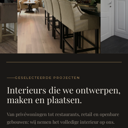
WONING
WONING
Herenh
Landhuis - Grimbergen
GESELECTEERDE PROJECTEN
Interieurs die we ontwerpen,
maken en plaatsen.
Van privéwoningen tot restaurants, retail en openbare
gebouwen: wij nemen het volledige interieur op ons.