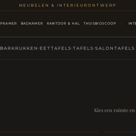
MEUBELEN & INTERIEURONTWERP
APKAMER
BADKAMER
KANTOOR & HAL
THUISBIOSCOOP
INT
RUKKEN
EETTAFELS
TAFELS
SALONTAFELS & CO
MARCOTTESTYLE
ntmoet
Mod
SAMEN AA
RUST EN RITUEEL
Eetka
Kies een ruimte en
style
Living
Room
Badkamer