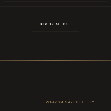
meubels op maat, vervaardigd om van uw huis
uis met karakter te maken.
BEKIJK ALLES
→
LECTIE
CONTACT
WAAROM MARCOTTE STYLE