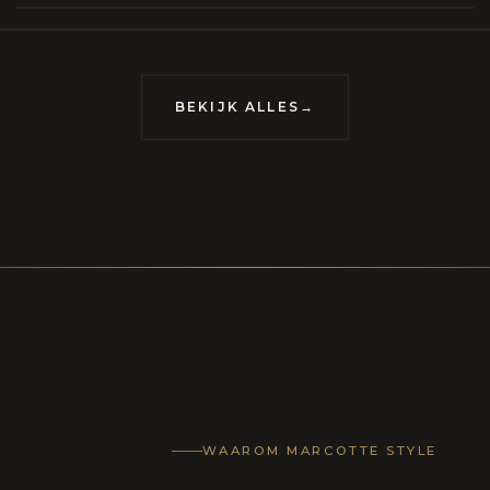
meubels op maat, vervaardigd om van uw huis
uis met karakter te maken.
BEKIJK ALLES
→
WAAROM MARCOTTE STYLE