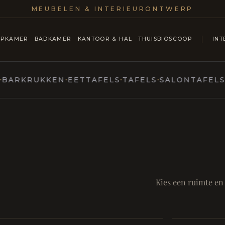
MEUBELEN & INTERIEURONTWERP
APKAMER
BADKAMER
KANTOOR & HAL
THUISBIOSCOOP
INT
KRUKKEN
EETTAFELS
TAFELS
SALONTAFELS & C
MARCOTTESTYLE
ntmoet
Mod
SAMEN AA
RUST EN RITUEEL
Eetka
Kies een ruimte en
Badkamer
style
Living
Room