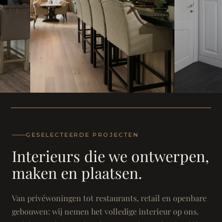
WONING
WONING
Herenh
Landhuis - Grimbergen
GESELECTEERDE PROJECTEN
Interieurs die we ontwerpen,
maken en plaatsen.
Van privéwoningen tot restaurants, retail en openbare
gebouwen: wij nemen het volledige interieur op ons.