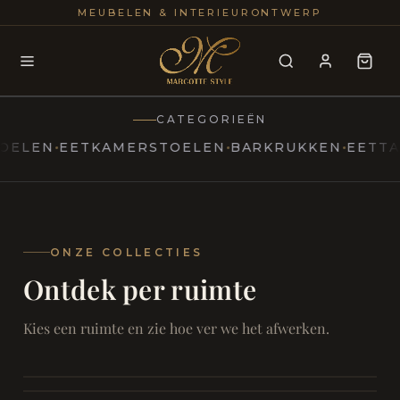
25+
100
MEUBELEN & INTERIEURONTWERP
JAREN
INTERIE
CATEGORIEËN
EN
EETKAMERSTOELEN
BARKRUKKEN
EETTAFELS
MARCOTTESTYLE
Erfgoed
ontmoet
Modern
ONZE COLLECTIES
Ontdek per ruimte
Marcottestyle
Living
Room
SAMEN ONTSPANNEN
Woonkamer
SAMEN AAN TAFEL
Kies een ruimte en zie hoe ver we het afwerken.
RUST EN RETRAITE
Eetkamer
RUST EN RITUEEL
Slaapkamer
FOCUS EN ONTHAAL
Badkamer
FILMAVONDEN THUIS
Bureau & Hal
Home Cinema