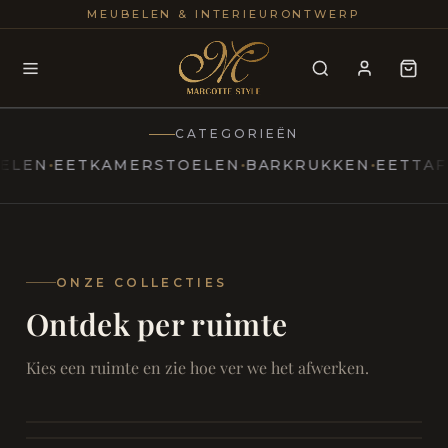
25+
100
MEUBELEN & INTERIEURONTWERP
JAREN
INTERIE
CATEGORIEËN
EETKAMERSTOELEN
BARKRUKKEN
EETTAFELS
T
MARCOTTESTYLE
Erfgoed
ontmoet
Modern
ONZE COLLECTIES
Ontdek per ruimte
Marcottestyle
Living
Room
SAMEN ONTSPANNEN
Woonkamer
SAMEN AAN TAFEL
Kies een ruimte en zie hoe ver we het afwerken.
RUST EN RETRAITE
Eetkamer
RUST EN RITUEEL
Slaapkamer
FOCUS EN ONTHAAL
Badkamer
FILMAVONDEN THUIS
Bureau & Hal
Home Cinema