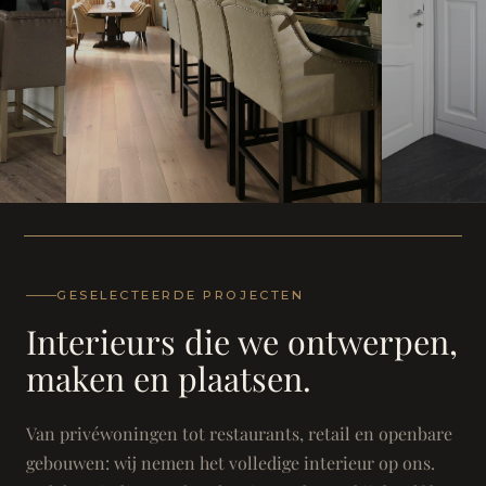
WONING
WONING
Herenh
Landhuis - Grimbergen
GESELECTEERDE PROJECTEN
Interieurs die we ontwerpen,
maken en plaatsen.
Van privéwoningen tot restaurants, retail en openbare
gebouwen: wij nemen het volledige interieur op ons.