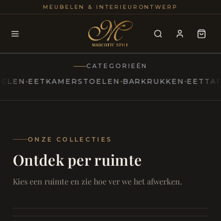
25+
100
MEUBELEN & INTERIEURONTWERP
JAREN
INTERIE
CATEGORIEËN
EETKAMERSTOELEN
BARKRUKKEN
EETTAFELS
T
MARCOTTESTYLE
Erfgoed
ontmoet
Modern
ONZE COLLECTIES
Ontdek per ruimte
Marcottestyle
Living
Room
SAMEN ONTSPANNEN
Woonkamer
SAMEN AAN TAFEL
Kies een ruimte en zie hoe ver we het afwerken.
RUST EN RETRAITE
Eetkamer
RUST EN RITUEEL
Slaapkamer
FOCUS EN ONTHAAL
Badkamer
FILMAVONDEN THUIS
Bureau & Hal
Home Cinema