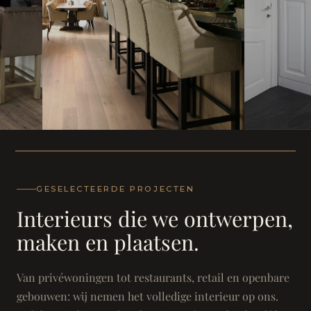
WONING
WONING
Herenh
Landhuis - Grimbergen
GESELECTEERDE PROJECTEN
Interieurs die we ontwerpen,
maken en plaatsen.
Van privéwoningen tot restaurants, retail en openbare
gebouwen: wij nemen het volledige interieur op ons.