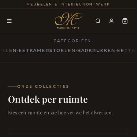
25+
100
MEUBELEN & INTERIEURONTWERP
JAREN
INTERIE
CATEGORIEËN
N
EETKAMERSTOELEN
BARKRUKKEN
EETTAFELS
MARCOTTESTYLE
Erfgoed
ontmoet
Modern
ONZE COLLECTIES
Ontdek per ruimte
Marcottestyle
Living
Room
SAMEN ONTSPANNEN
Woonkamer
SAMEN AAN TAFEL
Kies een ruimte en zie hoe ver we het afwerken.
RUST EN RETRAITE
Eetkamer
RUST EN RITUEEL
Slaapkamer
FOCUS EN ONTHAAL
Badkamer
FILMAVONDEN THUIS
Bureau & Hal
Home Cinema