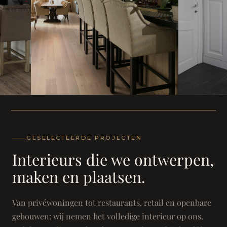
WONING
WONING
Herenh
Landhuis - Grimbergen
GESELECTEERDE PROJECTEN
Interieurs die we ontwerpen,
maken en plaatsen.
Van privéwoningen tot restaurants, retail en openbare
gebouwen: wij nemen het volledige interieur op ons.