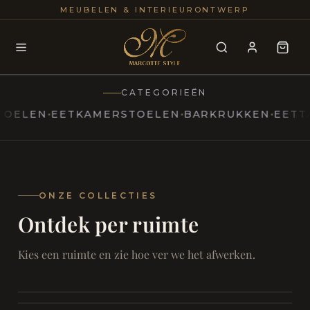
25+
100
MEUBELEN & INTERIEURONTWERP
JAREN
INTERIE
CATEGORIEËN
EN
EETKAMERSTOELEN
BARKRUKKEN
EETTAFEL
MARCOTTESTYLE
Erfgoed
ontmoet
Modern
ONZE COLLECTIES
Ontdek per ruimte
Marcottestyle
Living
Room
SAMEN ONTSPANNEN
Woonkamer
SAMEN AAN TAFEL
Kies een ruimte en zie hoe ver we het afwerken.
RUST EN RETRAITE
Eetkamer
RUST EN RITUEEL
Slaapkamer
FOCUS EN ONTHAAL
Badkamer
FILMAVONDEN THUIS
Bureau & Hal
Home Cinema