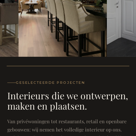
WONING
WONING
Herenh
Landhuis - Grimbergen
GESELECTEERDE PROJECTEN
Interieurs die we ontwerpen,
maken en plaatsen.
Van privéwoningen tot restaurants, retail en openbare
gebouwen: wij nemen het volledige interieur op ons.