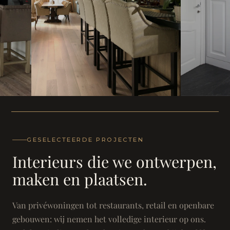
WONING
WONING
Herenh
Landhuis - Grimbergen
GESELECTEERDE PROJECTEN
Interieurs die we ontwerpen,
maken en plaatsen.
Van privéwoningen tot restaurants, retail en openbare
gebouwen: wij nemen het volledige interieur op ons.