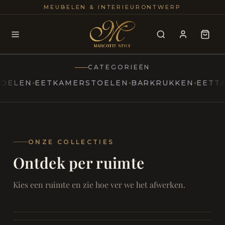
25+
100
MEUBELEN & INTERIEURONTWERP
JAREN
INTERIE
CATEGORIEËN
EN
EETKAMERSTOELEN
BARKRUKKEN
EETTAFEL
MARCOTTESTYLE
Erfgoed
ontmoet
Modern
ONZE COLLECTIES
Ontdek per ruimte
Marcottestyle
Living
Room
SAMEN ONTSPANNEN
Woonkamer
SAMEN AAN TAFEL
Kies een ruimte en zie hoe ver we het afwerken.
RUST EN RETRAITE
Eetkamer
RUST EN RITUEEL
Slaapkamer
FOCUS EN ONTHAAL
Badkamer
FILMAVONDEN THUIS
Bureau & Hal
Home Cinema