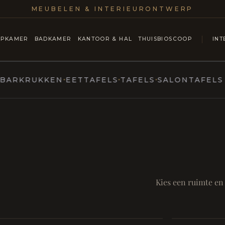
MEUBELEN & INTERIEURONTWERP
APKAMER
BADKAMER
KANTOOR & HAL
THUISBIOSCOOP
INT
KRUKKEN
EETTAFELS
TAFELS
SALONTAFELS & C
MARCOTTESTYLE
ntmoet
Mod
SAMEN AA
RUST EN RITUEEL
Eetka
Kies een ruimte en
style
Living
Room
Badkamer