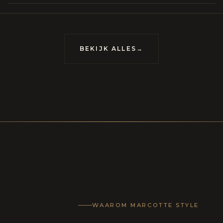
meubels op maat, vervaardigd om van uw huis
uis met karakter te maken.
BEKIJK ALLES
→
LECTIE
CONTACT
WAAROM MARCOTTE STYLE