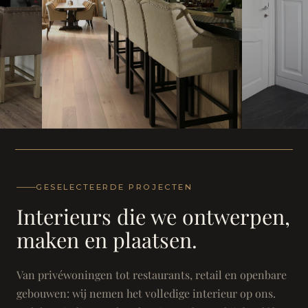
WONING
WONING
Herenh
Landhuis - Grimbergen
GESELECTEERDE PROJECTEN
Interieurs die we ontwerpen,
maken en plaatsen.
Van privéwoningen tot restaurants, retail en openbare
gebouwen: wij nemen het volledige interieur op ons.