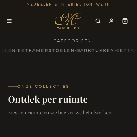
25+
100
MEUBELEN & INTERIEURONTWERP
JAREN
INTERIE
CATEGORIEËN
N
EETKAMERSTOELEN
BARKRUKKEN
EETTAFELS
MARCOTTESTYLE
Erfgoed
ontmoet
Modern
ONZE COLLECTIES
Ontdek per ruimte
Marcottestyle
Living
Room
SAMEN ONTSPANNEN
Woonkamer
SAMEN AAN TAFEL
Kies een ruimte en zie hoe ver we het afwerken.
RUST EN RETRAITE
Eetkamer
RUST EN RITUEEL
Slaapkamer
FOCUS EN ONTHAAL
Badkamer
FILMAVONDEN THUIS
Bureau & Hal
Home Cinema