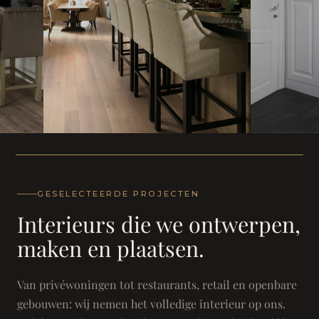
WONING
WONING
Herenh
Landhuis - Grimbergen
GESELECTEERDE PROJECTEN
Interieurs die we ontwerpen,
maken en plaatsen.
Van privéwoningen tot restaurants, retail en openbare
gebouwen: wij nemen het volledige interieur op ons.