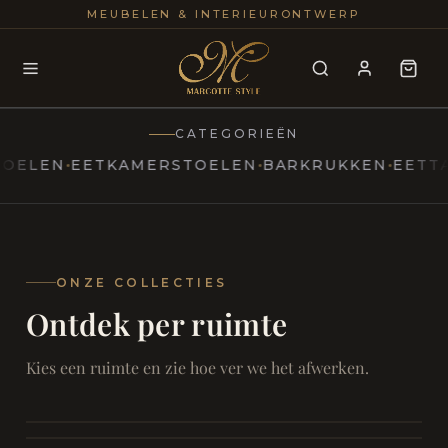
25+
100
MEUBELEN & INTERIEURONTWERP
JAREN
INTERIE
CATEGORIEËN
EN
EETKAMERSTOELEN
BARKRUKKEN
EETTAFEL
MARCOTTESTYLE
Erfgoed
ontmoet
Modern
ONZE COLLECTIES
Ontdek per ruimte
Marcottestyle
Living
Room
SAMEN ONTSPANNEN
Woonkamer
SAMEN AAN TAFEL
Kies een ruimte en zie hoe ver we het afwerken.
RUST EN RETRAITE
Eetkamer
RUST EN RITUEEL
Slaapkamer
FOCUS EN ONTHAAL
Badkamer
FILMAVONDEN THUIS
Bureau & Hal
Home Cinema