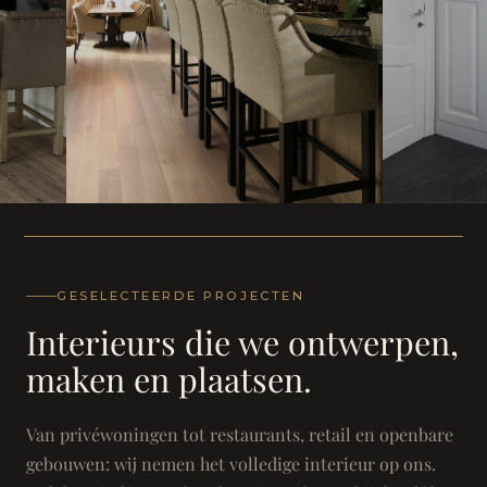
WONING
WONING
Herenh
Landhuis - Grimbergen
GESELECTEERDE PROJECTEN
Interieurs die we ontwerpen,
maken en plaatsen.
Van privéwoningen tot restaurants, retail en openbare
gebouwen: wij nemen het volledige interieur op ons.