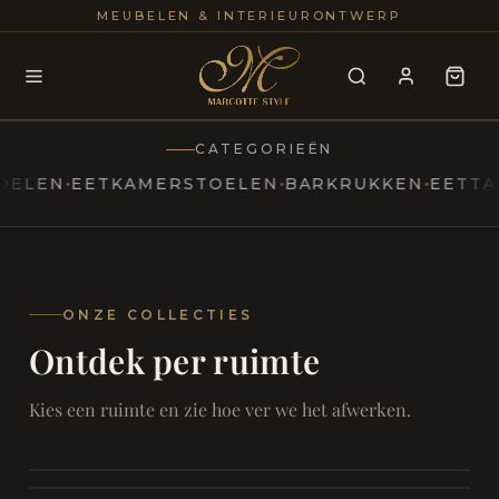
25+
100
MEUBELEN & INTERIEURONTWERP
JAREN
INTERIE
CATEGORIEËN
EN
EETKAMERSTOELEN
BARKRUKKEN
EETTAFELS
MARCOTTESTYLE
Erfgoed
ontmoet
Modern
ONZE COLLECTIES
Ontdek per ruimte
Marcottestyle
Living
Room
SAMEN ONTSPANNEN
Woonkamer
SAMEN AAN TAFEL
Kies een ruimte en zie hoe ver we het afwerken.
RUST EN RETRAITE
Eetkamer
RUST EN RITUEEL
Slaapkamer
FOCUS EN ONTHAAL
Badkamer
FILMAVONDEN THUIS
Bureau & Hal
Home Cinema