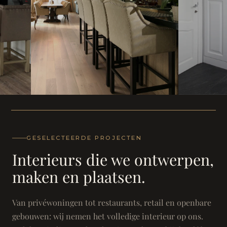
WONING
WONING
Herenh
Landhuis - Grimbergen
GESELECTEERDE PROJECTEN
Interieurs die we ontwerpen,
maken en plaatsen.
Van privéwoningen tot restaurants, retail en openbare
gebouwen: wij nemen het volledige interieur op ons.