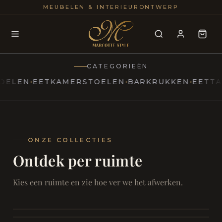
25+
100
MEUBELEN & INTERIEURONTWERP
JAREN
INTERIE
CATEGORIEËN
EN
EETKAMERSTOELEN
BARKRUKKEN
EETTAFELS
MARCOTTESTYLE
Erfgoed
ontmoet
Modern
ONZE COLLECTIES
Ontdek per ruimte
Marcottestyle
Living
Room
SAMEN ONTSPANNEN
Woonkamer
SAMEN AAN TAFEL
Kies een ruimte en zie hoe ver we het afwerken.
RUST EN RETRAITE
Eetkamer
RUST EN RITUEEL
Slaapkamer
FOCUS EN ONTHAAL
Badkamer
FILMAVONDEN THUIS
Bureau & Hal
Home Cinema