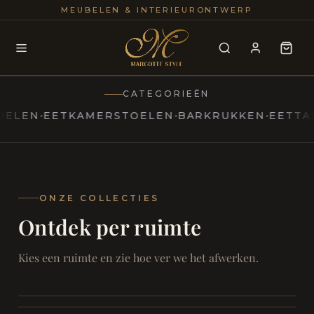
25+
100
MEUBELEN & INTERIEURONTWERP
JAREN
INTERIE
CATEGORIEËN
EN
EETKAMERSTOELEN
BARKRUKKEN
EETTAFELS
MARCOTTESTYLE
Erfgoed
ontmoet
Modern
ONZE COLLECTIES
Ontdek per ruimte
Marcottestyle
Living
Room
SAMEN ONTSPANNEN
Woonkamer
SAMEN AAN TAFEL
Kies een ruimte en zie hoe ver we het afwerken.
RUST EN RETRAITE
Eetkamer
RUST EN RITUEEL
Slaapkamer
FOCUS EN ONTHAAL
Badkamer
FILMAVONDEN THUIS
Bureau & Hal
Home Cinema