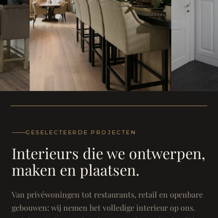
WONING
WONING
Herenh
Landhuis - Grimbergen
GESELECTEERDE PROJECTEN
Interieurs die we ontwerpen,
maken en plaatsen.
Van privéwoningen tot restaurants, retail en openbare
gebouwen: wij nemen het volledige interieur op ons.