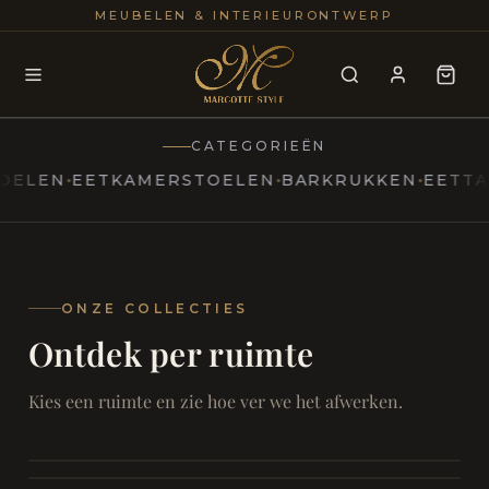
25+
100
MEUBELEN & INTERIEURONTWERP
JAREN
INTERIE
CATEGORIEËN
EN
EETKAMERSTOELEN
BARKRUKKEN
EETTAFELS
MARCOTTESTYLE
Erfgoed
ontmoet
Modern
ONZE COLLECTIES
Ontdek per ruimte
Marcottestyle
Living
Room
SAMEN ONTSPANNEN
Woonkamer
SAMEN AAN TAFEL
Kies een ruimte en zie hoe ver we het afwerken.
RUST EN RETRAITE
Eetkamer
RUST EN RITUEEL
Slaapkamer
FOCUS EN ONTHAAL
Badkamer
FILMAVONDEN THUIS
Bureau & Hal
Home Cinema