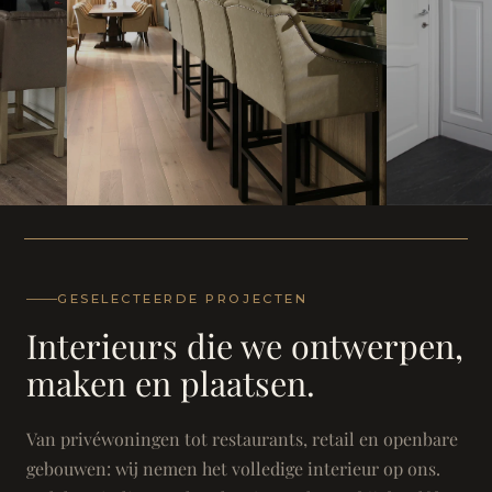
WONING
WONING
Herenh
Landhuis - Grimbergen
GESELECTEERDE PROJECTEN
Interieurs die we ontwerpen,
maken en plaatsen.
Van privéwoningen tot restaurants, retail en openbare
gebouwen: wij nemen het volledige interieur op ons.