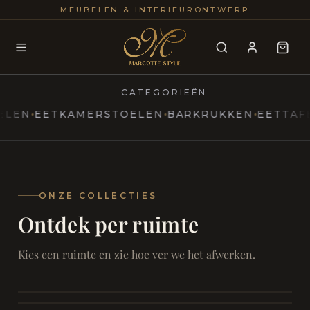
25+
100
MEUBELEN & INTERIEURONTWERP
JAREN
INTERIE
CATEGORIEËN
EETKAMERSTOELEN
BARKRUKKEN
EETTAFELS
T
MARCOTTESTYLE
Erfgoed
ontmoet
Modern
ONZE COLLECTIES
Ontdek per ruimte
Marcottestyle
Living
Room
SAMEN ONTSPANNEN
Woonkamer
SAMEN AAN TAFEL
Kies een ruimte en zie hoe ver we het afwerken.
RUST EN RETRAITE
Eetkamer
RUST EN RITUEEL
Slaapkamer
FOCUS EN ONTHAAL
Badkamer
FILMAVONDEN THUIS
Bureau & Hal
Home Cinema