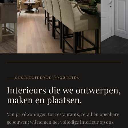
WONING
WONING
Herenh
Landhuis - Grimbergen
GESELECTEERDE PROJECTEN
Interieurs die we ontwerpen,
maken en plaatsen.
Van privéwoningen tot restaurants, retail en openbare
gebouwen: wij nemen het volledige interieur op ons.